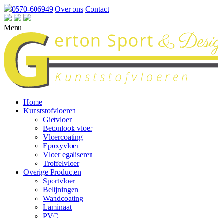
0570-606949
Over ons
Contact
Menu
Home
Kunststofvloeren
Gietvloer
Betonlook vloer
Vloercoating
Epoxyvloer
Vloer egaliseren
Troffelvloer
Overige Producten
Sportvloer
Belijningen
Wandcoating
Laminaat
PVC