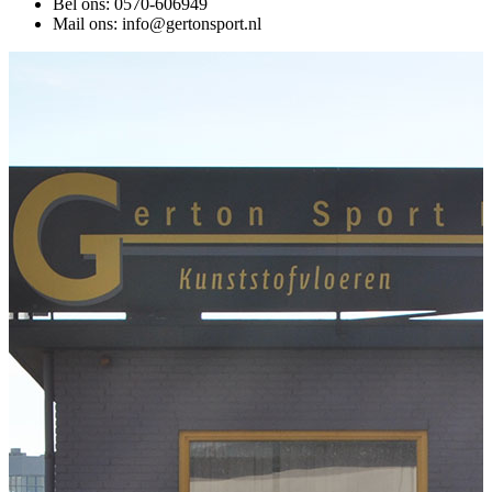
Bel ons: 0570-606949
Mail ons: info@gertonsport.nl