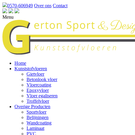
0570-606949
Over ons
Contact
Menu
Home
Kunststofvloeren
Gietvloer
Betonlook vloer
Vloercoating
Epoxyvloer
Vloer egaliseren
Troffelvloer
Overige Producten
Sportvloer
Belijningen
Wandcoating
Laminaat
PVC