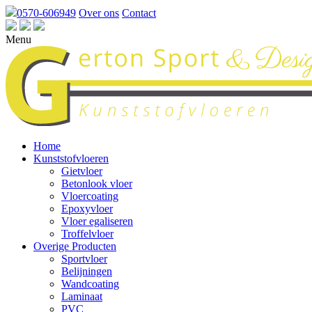
0570-606949
Over ons
Contact
Menu
Home
Kunststofvloeren
Gietvloer
Betonlook vloer
Vloercoating
Epoxyvloer
Vloer egaliseren
Troffelvloer
Overige Producten
Sportvloer
Belijningen
Wandcoating
Laminaat
PVC